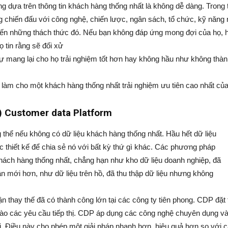
ộng dựa trên thông tin khách hàng thống nhất là không dễ dàng. Trong 
 chiến đấu với công nghệ, chiến lược, ngân sách, tổ chức, kỹ năng 
ến những thách thức đó. Nếu bạn không đáp ứng mong đợi của họ, h
tin rằng sẽ đối xử
sự mang lại cho họ trải nghiệm tốt hơn hay không hầu như không thàn
ã làm cho một khách hàng thống nhất trải nghiệm ưu tiên cao nhất của
) Customer data Platform
 thể nếu không có dữ liệu khách hàng thống nhất. Hầu hết dữ liệu
c thiết kế để chia sẻ nó với bất kỳ thứ gì khác. Các phương pháp
khách hàng thống nhất, chẳng hạn như kho dữ liệu doanh nghiệp, đã
n mới hơn, như dữ liệu trên hồ, đã thu thập dữ liệu nhưng không
n thay thế đã có thành công lớn tại các công ty tiên phong. CDP đặt t
p vào các yêu cầu tiếp thị. CDP áp dụng các công nghệ chuyên dụng v
hị. Điều này cho phép một giải pháp nhanh hơn, hiệu quả hơn so với