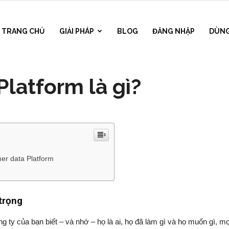
TRANG CHỦ
GIẢI PHÁP
BLOG
ĐĂNG NHẬP
DÙNG
latform là gì?
hàng là quan trọng
er data Platform
ch hàng là quan trọng
ty của bạn biết – và nhớ – họ là ai, họ đã làm gì và họ muốn gì, mọi 